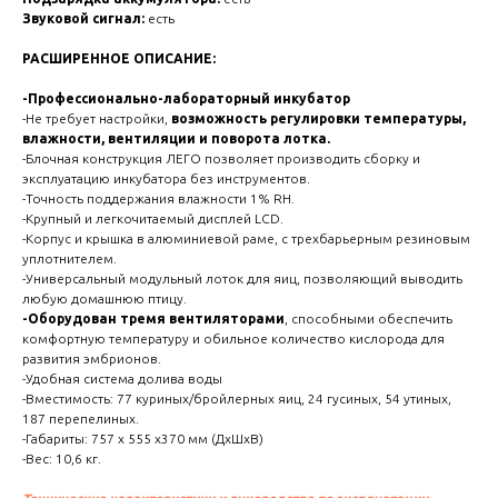
Звуковой сигнал:
есть
РАСШИРЕННОЕ ОПИСАНИЕ:
-Профессионально-лабораторный инкубатор
-Не требует настройки,
возможность регулировки температуры,
влажности, вентиляции и поворота лотка.
-Блочная конструкция ЛЕГО позволяет производить сборку и
эксплуатацию инкубатора без инструментов.
-Точность поддержания влажности 1% RH.
-Крупный и легкочитаемый дисплей LCD.
-Корпус и крышка в алюминиевой раме, с трехбарьерным резиновым
уплотнителем.
-Универсальный модульный лоток для яиц, позволяющий выводить
любую домашнюю птицу.
-Оборудован тремя вентиляторами
, способными обеспечить
комфортную температуру и обильное количество кислорода для
развития эмбрионов.
-Удобная система долива воды
-Вместимость: 77 куриных/бройлерных яиц, 24 гусиных, 54 утиных,
187 перепелиных.
-Габариты: 757 х 555 х370 мм (ДхШхВ)
-Вес: 10,6 кг.